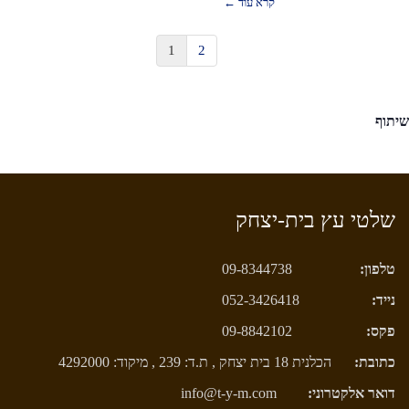
קרא עוד ←
1
2
יתוף
שלטי עץ בית-יצחק
טלפון:
09-8344738
נייד:
052-3426418
פקס:
09-8842102
כתובת:
הכלנית 18 בית יצחק , ת.ד: 239 , מיקוד: 4292000
דואר אלקטרוני:
info@t-y-m.com